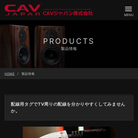
ナ
ビ
MENU
ゲ
ー
シ
ョ
ン
PRODUCTS
製品情報
HOME
製品情報
配線用タグでTV周りの配線を分かりやすくしてみません
か。