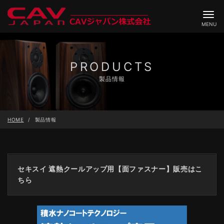
ナ
ビ
MENU
ゲ
ー
シ
ョ
ン
PRODUCTS
製品情報
HOME
製品情報
セキスイ 遮熱クールアップ用【面ファスナー】販売はこ
ちら